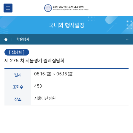
국내외 행사일정
학술행사
[ 집담회 ]
제 275 차 서울경기 월례집담회
05.15(금) ~ 05.15(금)
일시
453
조회수
서울아산병원
장소