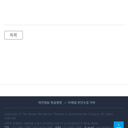
목록
개인정보 취급방침
이메일 무단수집 거부
Copyright ⓒ The Korean Society for Thoracic & Cardiovascular Surgery. All rights
reserved.
사무국 [04501] 서울특별시 중구 만리재로33길 21 (LIG서울역리가 101동 401호)
TEL :
02-3482-7869 / 010-3934-7869
FAX :
02-3482-7868
E-mail :
society@ktcs.or.kr