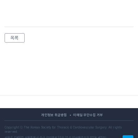
목록
개인정보 취급방침
이메일 무단수집 거부
Copyright ⓒ The Korean Society for Thoracic & Cardiovascular Surgery. All rights
reserved.
사무국 [04501] 서울특별시 중구 만리재로33길 21 (LIG서울역리가 101동 401호)