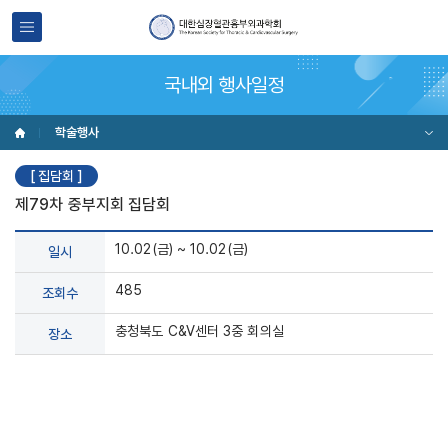
국내외 행사일정
학술행사
[ 집담회 ]
제79차 중부지회 집담회
10.02(금) ~ 10.02(금)
일시
485
조회수
충청북도 C&V센터 3중 회의실
장소