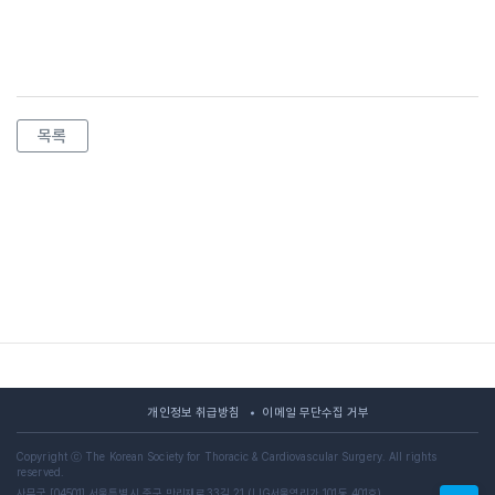
목록
개인정보 취급방침
이메일 무단수집 거부
Copyright ⓒ The Korean Society for Thoracic & Cardiovascular Surgery. All rights
reserved.
사무국 [04501] 서울특별시 중구 만리재로33길 21 (LIG서울역리가 101동 401호)