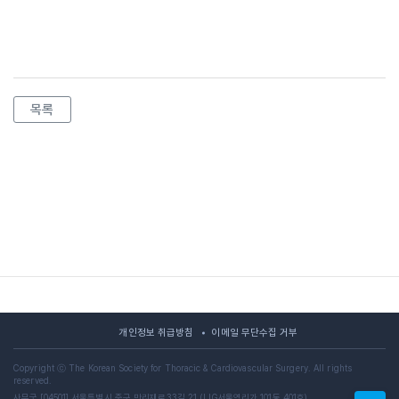
목록
개인정보 취급방침
이메일 무단수집 거부
Copyright ⓒ The Korean Society for Thoracic & Cardiovascular Surgery. All rights
reserved.
사무국 [04501] 서울특별시 중구 만리재로33길 21 (LIG서울역리가 101동 401호)