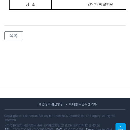
장 소
건양대학교병원
목록
개인정보 취급방침
이메일 무단수집 거부
Copyright ⓒ The Korean Society for Thoracic & Cardiovascular Surgery. All rights
reserved.
사무국 [04501] 서울특별시 중구 만리재로33길 21 (LIG서울역리가 101동 401호)
TEL :
02-3482-7869 / 010-3934-7869
FAX :
02-3482-7868
E-mail :
society@ktcs.or.kr