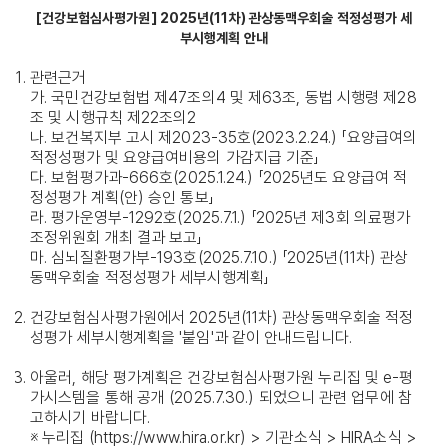
[건강보험심사평가원] 2025년(11차) 관상동맥우회술 적정성평가 세
부시행계획 안내
관련근거
가. 국민건강보험법 제47조의4 및 제63조, 동법 시행령 제28
조 및 시행규칙 제22조의2
나. 보건복지부 고시 제2023-35호(2023.2.24.) 「요양급여의
적정성평가 및 요양급여비용의 가감지급 기준」
다. 보험평가과-666호(2025.1.24.) 「2025년도 요양급여 적
정성평가 계획(안) 승인 통보」
라. 평가운영부-1292호(2025.7.1.) 「2025년 제3회 의료평가
조정위원회 개최 결과 보고」
마. 심뇌질환평가부-193호(2025.7.10.) 「2025년(11차) 관상
동맥우회술 적정성평가 세부시행계획」
건강보험심사평가원에서 2025년(11차) 관상동맥우회술 적정
성평가 세부시행계획을 '붙임'과 같이 안내드립니다.
아울러, 해당 평가계획은 건강보험심사평가원 누리집 및 e-평
가시스템을 통해 공개 (2025.7.30.) 되었으니 관련 업무에 참
고하시기 바랍니다.
※ 누리집 (https://www.hira.or.kr) > 기관소식 > HIRA소식 >