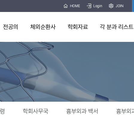
HOME
Login
JOIN
전공의
체외순환사
학회자료
각 분과 리스트
령
학회사무국
흉부외과 백서
흉부외