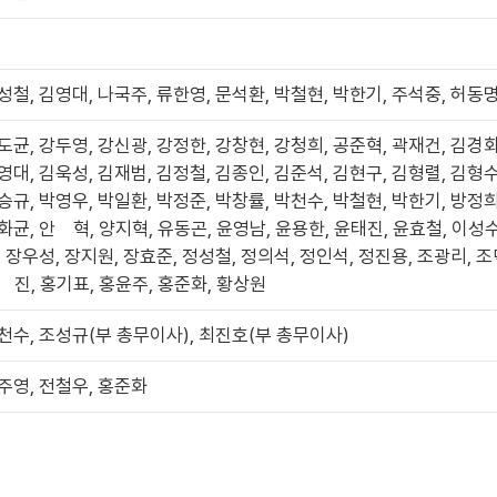
성철, 김영대, 나국주, 류한영, 문석환, 박철현, 박한기, 주석중, 허동
도균, 강두영, 강신광, 강정한, 강창현, 강청희, 공준혁, 곽재건, 김경화
영대, 김욱성, 김재범, 김정철, 김종인, 김준석, 김현구, 김형렬, 김형수
승규, 박영우, 박일환, 박정준, 박창률, 박천수, 박철현, 박한기, 방정희
화균, 안 혁, 양지혁, 유동곤, 윤영남, 윤용한, 윤태진, 윤효철, 이성
, 장우성, 장지원, 장효준, 정성철, 정의석, 정인석, 정진용, 조광리, 조
 진, 홍기표, 홍윤주, 홍준화, 황상원
천수, 조성규(부 총무이사), 최진호(부 총무이사)
주영, 전철우, 홍준화