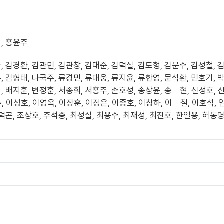
명, 홍윤주
, 김경환, 김관민, 김관창, 김대준, 김덕실, 김도형, 김문수, 김성철, 
, 김형태, 나국주, 류경민, 류대웅, 류지윤, 류한영, 문석환, 민호기, 
, 배지훈, 변정훈, 서종희, 서홍주, 손호성, 송상윤, 송 현, 신성호, 
수, 이성호, 이영옥, 이장훈, 이정은, 이종호, 이창하, 이 철, 이호석,
덕곤, 조상호, 주석중, 최성실, 최용수, 최재성, 최진호, 한일용, 허동명