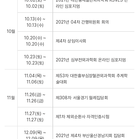
10.02(토) ~
2021년 대한중재혈관외과학회 KSVES 온
10.02(토)
라인 심포지엄
10.13(수) ~
2021년 04차 간행위원회 회의
10.13(수)
10월
10.20(수) ~
제4차 상임이사회
10.20(수)
10.23(토) ~
2021년 심부전외과학회 온라인 심포지엄
10.23(토)
11.04(목) ~
제53차 대한흉부심장혈관외과학회 추계학
11.06(토)
술대회
11.26(금) ~
11월
제308차 서울경기 월례집담회
11.26(금)
11.27(토) ~
제1차 체외순환사 자격인증시험
11.27(토)
12.09(목) ~
2021년 제4차 부산울산경남지회 집담회
12.09(목)