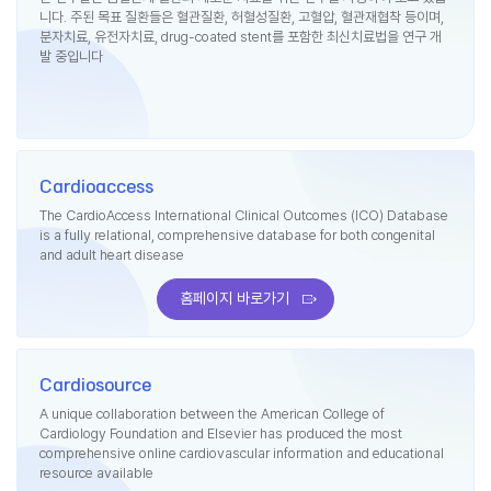
니다. 주된 목표 질환들은 혈관질환, 허혈성질환, 고혈압, 혈관재협착 등이며,
분자치료, 유전자치료, drug-coated stent를 포함한 최신치료법을 연구 개
발 중입니다
Cardioaccess
The CardioAccess International Clinical Outcomes (ICO) Database
is a fully relational, comprehensive database for both congenital
and adult heart disease
홈페이지 바로가기
Cardiosource
A unique collaboration between the American College of
Cardiology Foundation and Elsevier has produced the most
comprehensive online cardiovascular information and educational
resource available